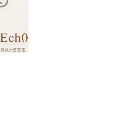
Ech0
静候灵感落笔